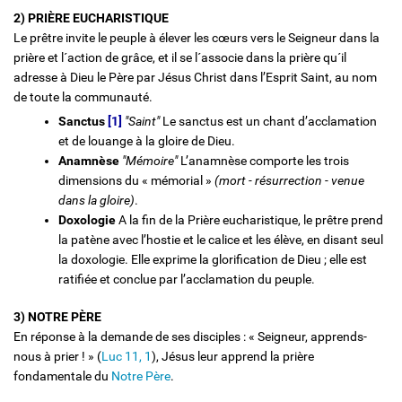
2) PRIÈRE EUCHARISTIQUE
Le prêtre invite le peuple à élever les cœurs vers le Seigneur dans la
prière et l´action de grâce, et il se l´associe dans la prière qu´il
adresse à Dieu le Père par Jésus Christ dans l’Esprit Saint, au nom
de toute la communauté.
Sanctus
[1]
"Saint"
Le sanctus est un chant d’acclamation
et de louange à la gloire de Dieu.
Anamnèse
"Mémoire"
L’anamnèse comporte les trois
dimensions du « mémorial »
(mort - résurrection - venue
dans la gloire)
.
Doxologie
A la fin de la Prière eucharistique, le prêtre prend
la patène avec l’hostie et le calice et les élève, en disant seul
la doxologie. Elle exprime la glorification de Dieu ; elle est
ratifiée et conclue par l’acclamation du peuple.
3) NOTRE PÈRE
En réponse à la demande de ses disciples : « Seigneur, apprends-
nous à prier ! » (
Luc 11, 1
), Jésus leur apprend la prière
fondamentale du
Notre Père
.