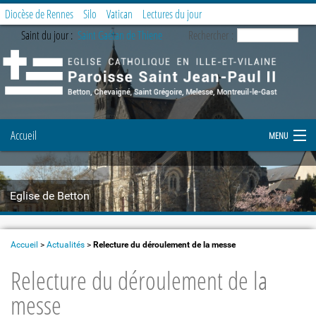
Diocèse de Rennes
Silo
Vatican
Lectures du jour
Saint du jour :
Saint Gaétan de Thiene
Rechercher :
Accueil
MENU
Notre paroisse
Eglise de Betton
Prier et célébrer
Etapes de la vie chrétienne
Accueil
>
Actualités
>
Relecture du déroulement de la messe
Relecture du déroulement de la
Demande de document
messe
Enfance et Jeunesse