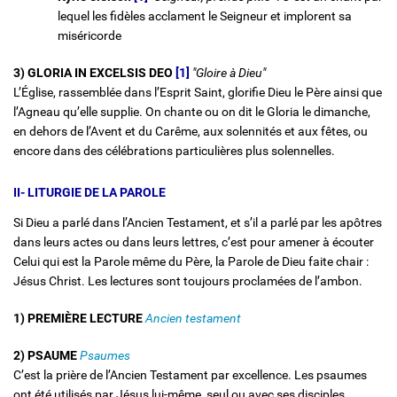
lequel les fidèles acclament le Seigneur et implorent sa
miséricorde
3) GLORIA IN EXCELSIS DEO
[1]
"Gloire à Dieu"
L’Église, rassemblée dans l’Esprit Saint, glorifie Dieu le Père ainsi que
l’Agneau qu’elle supplie. On chante ou on dit le Gloria le dimanche,
en dehors de l’Avent et du Carême, aux solennités et aux fêtes, ou
encore dans des célébrations particulières plus solennelles.
II- LITURGIE DE LA PAROLE
Si Dieu a parlé dans l’Ancien Testament, et s’il a parlé par les apôtres
dans leurs actes ou dans leurs lettres, c’est pour amener à écouter
Celui qui est la Parole même du Père, la Parole de Dieu faite chair :
Jésus Christ. Les lectures sont toujours proclamées de l’ambon.
1) PREMIÈRE LECTURE
Ancien testament
2) PSAUME
Psaumes
C’est la prière de l’Ancien Testament par excellence. Les psaumes
ont été utilisés par Jésus lui-même, seul ou avec ses disciples.