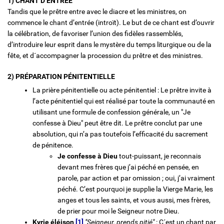
1) CHANT D’ENTRÉE
Tandis que le prêtre entre avec le diacre et les ministres, on
commence le chant d’entrée (introït). Le but de ce chant est d’ouvrir
la célébration, de favoriser l’union des fidèles rassemblés,
d’introduire leur esprit dans le mystère du temps liturgique ou de la
fête, et d´accompagner la procession du prêtre et des ministres.
2) PRÉPARATION PÉNITENTIELLE
La prière pénitentielle ou acte pénitentiel : Le prêtre invite à
l’acte pénitentiel qui est réalisé par toute la communauté en
utilisant une formule de confession générale, un "Je
confesse à Dieu" peut être dit. Le prêtre conclut par une
absolution, qui n’a pas toutefois l’efficacité du sacrement
de pénitence.
Je confesse à Dieu
tout-puissant, je reconnais
devant mes frères que j’ai péché en pensée, en
parole, par action et par omission ; oui, j’ai vraiment
péché. C’est pourquoi je supplie la Vierge Marie, les
anges et tous les saints, et vous aussi, mes frères,
de prier pour moi le Seigneur notre Dieu.
Kyrie éléison
[1]
"Seigneur, prends pitié"
: C´est un chant par