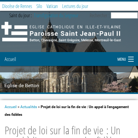
Diocèse de Rennes
Silo
Vatican
Lectures du jour
Saint du jour :
Transfiguration du Seigneur
Rechercher :
Accueil
MENU
Notre paroisse
Eglise de Betton
Prier et célébrer
Etapes de la vie chrétienne
Accueil
>
Actualités
>
Projet de loi sur la fin de vie : Un appel à l’engagement
des fidèles
Demande de document
Projet de loi sur la fin de vie : Un
Enfance et Jeunesse