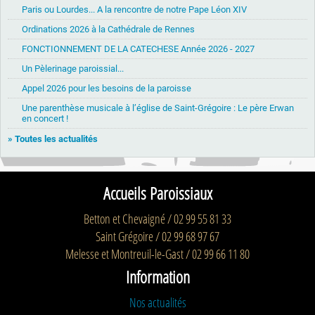
Paris ou Lourdes... A la rencontre de notre Pape Léon XIV
Ordinations 2026 à la Cathédrale de Rennes
FONCTIONNEMENT DE LA CATECHESE Année 2026 - 2027
Un Pèlerinage paroissial...
Appel 2026 pour les besoins de la paroisse
Une parenthèse musicale à l’église de Saint-Grégoire : Le père Erwan
en concert !
» Toutes les actualités
Accueils Paroissiaux
Betton et Chevaigné / 02 99 55 81 33
Saint Grégoire / 02 99 68 97 67
Melesse et Montreuil-le-Gast / 02 99 66 11 80
Information
Nos actualités