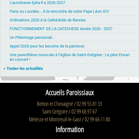
L’aumônerie Epha✝a 2026 2027
Paris ou Lourdes... A la rencontre de notre Pape Léon XIV
Ordinations 2026 à la Cathédrale de Rennes
FONCTIONNEMENT DE LA CATECHESE Année 2026 - 2027
Un Pèlerinage paroissial...
Appel 2026 pour les besoins de la paroisse
Une parenthèse musicale à l’église de Saint-Grégoire : Le père Erwan
en concert !
» Toutes les actualités
Accueils Paroissiaux
Betton et Chevaigné / 02 99 55 81 33
Saint Grégoire / 02 99 68 97 67
Melesse et Montreuil-le-Gast / 02 99 66 11 80
Information