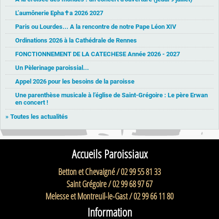
L’aumônerie Epha✝a 2026 2027
Paris ou Lourdes... A la rencontre de notre Pape Léon XIV
Ordinations 2026 à la Cathédrale de Rennes
FONCTIONNEMENT DE LA CATECHESE Année 2026 - 2027
Un Pèlerinage paroissial...
Appel 2026 pour les besoins de la paroisse
Une parenthèse musicale à l’église de Saint-Grégoire : Le père Erwan
en concert !
» Toutes les actualités
Accueils Paroissiaux
Betton et Chevaigné / 02 99 55 81 33
Saint Grégoire / 02 99 68 97 67
Melesse et Montreuil-le-Gast / 02 99 66 11 80
Information