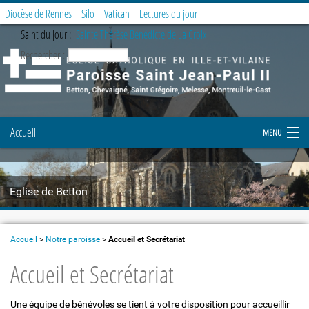
Diocèse de Rennes
Silo
Vatican
Lectures du jour
Saint du jour :
Sainte Thérèse Bénédicte de La Croix
Rechercher :
Accueil
MENU
Notre paroisse
Eglise de Betton
Prier et célébrer
Etapes de la vie chrétienne
Accueil
>
Notre paroisse
>
Accueil et Secrétariat
Accueil et Secrétariat
Demande de document
Enfance et Jeunesse
Une équipe de bénévoles se tient à votre disposition pour accueillir