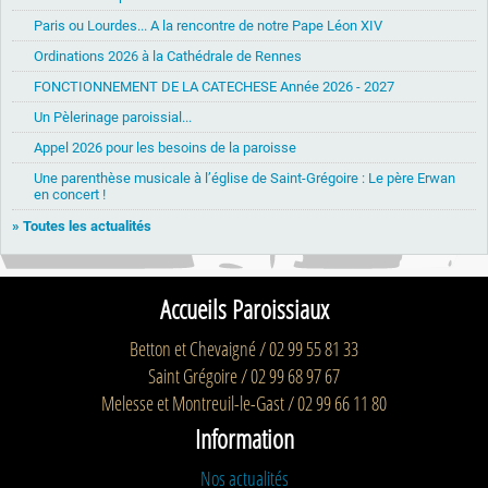
Paris ou Lourdes... A la rencontre de notre Pape Léon XIV
Ordinations 2026 à la Cathédrale de Rennes
FONCTIONNEMENT DE LA CATECHESE Année 2026 - 2027
Un Pèlerinage paroissial...
Appel 2026 pour les besoins de la paroisse
Une parenthèse musicale à l’église de Saint-Grégoire : Le père Erwan
en concert !
» Toutes les actualités
Accueils Paroissiaux
Betton et Chevaigné / 02 99 55 81 33
Saint Grégoire / 02 99 68 97 67
Melesse et Montreuil-le-Gast / 02 99 66 11 80
Information
Nos actualités