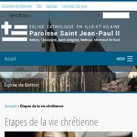
Diocèse de Rennes
Silo
Vatican
Lectures du jour
Saint du jour :
Saint Gaétan de Thiene
Rechercher :
Accueil
MENU
Notre paroisse
Eglise de Betton
Prier et célébrer
Etapes de la vie chrétienne
Accueil
>
Etapes de la vie chrétienne
Etapes de la vie chrétienne
Demande de document
Enfance et Jeunesse