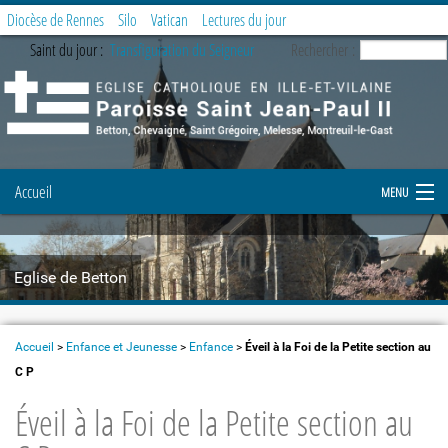
Diocèse de Rennes
Silo
Vatican
Lectures du jour
Saint du jour :
Transfiguration du Seigneur
Rechercher :
Accueil
MENU
Notre paroisse
Eglise de Betton
Prier et célébrer
Etapes de la vie chrétienne
Accueil
>
Enfance et Jeunesse
>
Enfance
>
Éveil à la Foi de la Petite section au
C P
Demande de document
Éveil à la Foi de la Petite section au
Enfance et Jeunesse