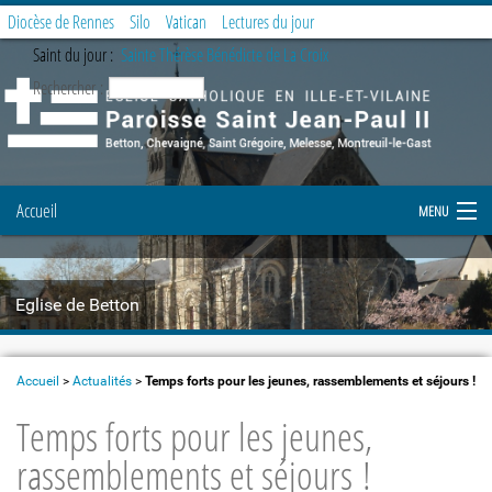
Diocèse de Rennes
Silo
Vatican
Lectures du jour
Saint du jour :
Sainte Thérèse Bénédicte de La Croix
Rechercher :
Accueil
MENU
Notre paroisse
Eglise de Betton
Prier et célébrer
Etapes de la vie chrétienne
Accueil
>
Actualités
>
Temps forts pour les jeunes, rassemblements et séjours !
Temps forts pour les jeunes,
Demande de document
rassemblements et séjours !
Enfance et Jeunesse