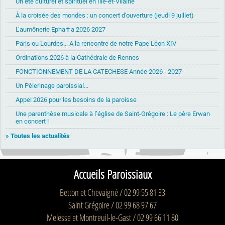
Un été culturel et spirituel en Ille-et-Vilaine
À la croisée des mondes : un concert d’ouverture (jeudi 9 juillet)
L’aumônerie Epha✝a 2026 2027
Paris ou Lourdes... A la rencontre de notre Pape Léon XIV
Ordinations 2026 à la Cathédrale de Rennes
FONCTIONNEMENT DE LA CATECHESE Année 2026 - 2027
Un Pèlerinage paroissial...
Appel 2026 pour les besoins de la paroisse
Une parenthèse musicale à l’église de Saint-Grégoire : Le père Erwan
en concert !
» Toutes les actualités
Accueils Paroissiaux
Betton et Chevaigné / 02 99 55 81 33
Saint Grégoire / 02 99 68 97 67
Melesse et Montreuil-le-Gast / 02 99 66 11 80