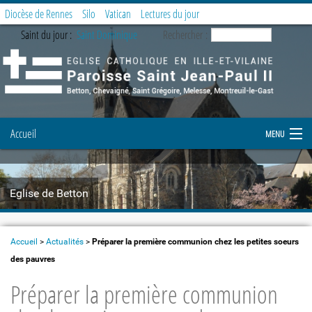
Diocèse de Rennes
Silo
Vatican
Lectures du jour
Saint du jour :
Saint Dominique
Rechercher :
Accueil
MENU
Notre paroisse
Eglise de Betton
Prier et célébrer
Etapes de la vie chrétienne
Accueil
>
Actualités
>
Préparer la première communion chez les petites soeurs
des pauvres
Demande de document
Préparer la première communion
Enfance et Jeunesse