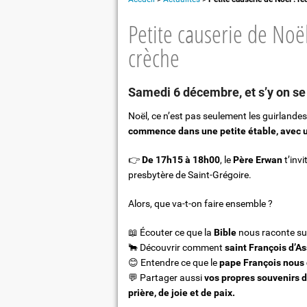
Léontine Dolivet : "Une figure de Be
Petite causerie de Noël
Orchestre
crèche
Eglises et patrimoine
Repas partagé à "La table de Léontin
Samedi 6 décembre, et s’y on se
Noël, ce n’est pas seulement les guirlandes
commence dans une petite étable, avec un
👉
De 17h15 à 18h00
, le
Père Erwan
t’invi
presbytère de Saint-Grégoire.
Alors, que va-t-on faire ensemble ?
📖 Écouter ce que la
Bible
nous raconte su
🐂 Découvrir comment
saint François d’As
😊 Entendre ce que le
pape François nous d
💬 Partager aussi
vos propres souvenirs 
prière, de joie et de paix.