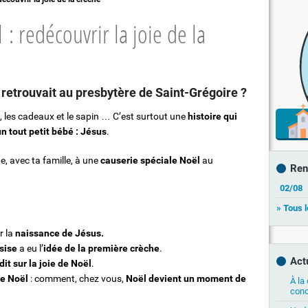
tton !"
Sacrement des malades
 : redécouvrir la joie de la
Obsèques
Deuil et Espérance
e Dolivet"
 retrouvait au presbytère de Saint-Grégoire ?
, les cadeaux et le sapin … C’est surtout une
histoire qui
 tout petit bébé : Jésus
.
te, avec ta famille, à une
causerie spéciale Noël
au
Ren
02/08
» Tous 
r la
naissance de Jésus.
sise
a eu l’
idée de la première crèche
.
Act
it sur la joie de Noël
.
de Noël
: comment, chez vous,
Noël devient un moment de
À la
conc