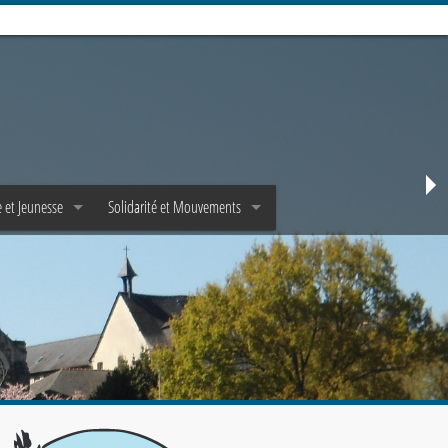
 et Jeunesse
Solidarité et Mouvements
e
Mouvements d’adultes
Jeunes et Epha✝a
Mouvements de jeunes
et Scoutisme
Pastorale de la santé
Solidarité