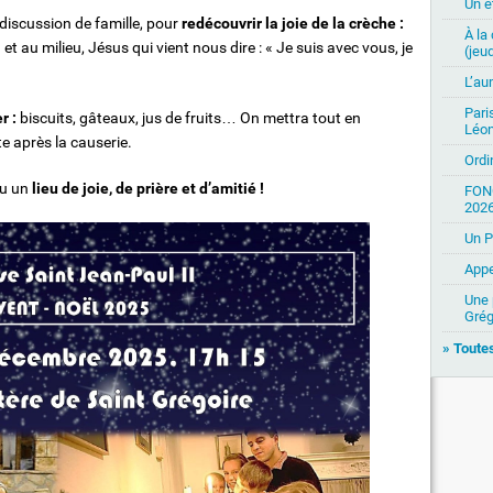
Un ét
iscussion de famille, pour
redécouvrir la joie de la crèche :
À la
et au milieu, Jésus qui vient nous dire : « Je suis avec vous, je
(jeud
L’au
Pari
r :
biscuits, gâteaux, jus de fruits… On mettra tout en
Léon
e après la causerie.
Ordi
au un
lieu de joie, de prière et d’amitié !
FON
2026
Un P
Appe
Une 
Grég
» Toutes