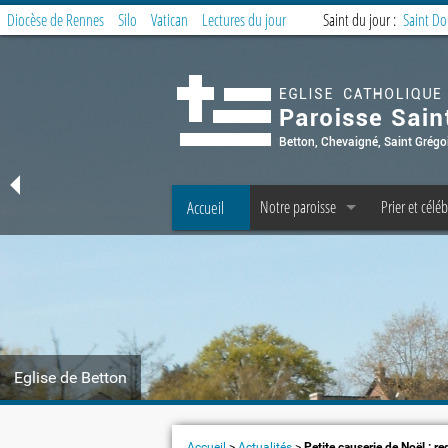
Diocèse de Rennes
Silo
Vatican
Lectures du jour
Saint du jour :
Saint D
Accueil
Notre paroisse
Prier et céléb
Offices et Messes
Offices et M
Accueil et Secrétariat
Messe des fa
Prêtres, diacres, laïcs permanents, C 
Préparer la 
Les fraternités paroissiales
Service de la 
Eglise de Betton
Covoiturage à Betton : messe domin
Offrandes d
Le Petit Echo de Betton
Groupes et t
Accueil
>
Actualités
>
Petite causerie de Noël : re