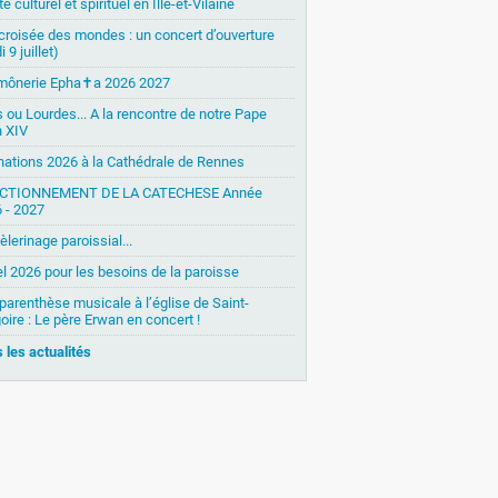
é culturel et spirituel en Ille-et-Vilaine
 croisée des mondes : un concert d’ouverture
i 9 juillet)
mônerie Epha✝a 2026 2027
s ou Lourdes... A la rencontre de notre Pape
 XIV
nations 2026 à la Cathédrale de Rennes
CTIONNEMENT DE LA CATECHESE Année
 - 2027
èlerinage paroissial...
l 2026 pour les besoins de la paroisse
parenthèse musicale à l’église de Saint-
oire : Le père Erwan en concert !
 les actualités