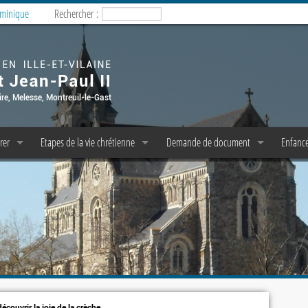
ominique
Rechercher :
rer
Etapes de la vie chrétienne
Demande de document
Enfance
esses
Baptême
Copie d’acte de baptême
Enfanc
milles
Confession/Réconciliation
Pasto 
P P et C P A E
messe dominicale
Première Communion
M.E.J. 
liturgie
Profession de Foi
icale
e messe
Confirmation
emps de prière
Mariage
découvrir la joie de la crèche