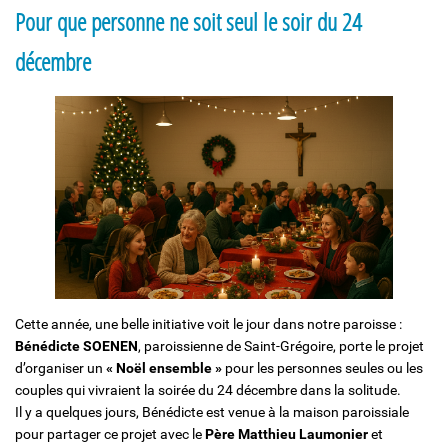
Pour que personne ne soit seul le soir du 24
Solidarité et Mouvements
décembre
Cette année, une belle initiative voit le jour dans notre paroisse :
Bénédicte SOENEN
, paroissienne de Saint-Grégoire, porte le projet
d’organiser un
« Noël ensemble »
pour les personnes seules ou les
couples qui vivraient la soirée du 24 décembre dans la solitude.
Il y a quelques jours, Bénédicte est venue à la maison paroissiale
pour partager ce projet avec le
Père Matthieu Laumonier
et