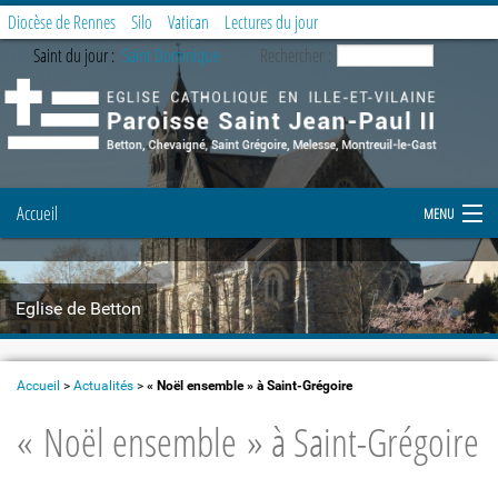
Diocèse de Rennes
Silo
Vatican
Lectures du jour
Saint du jour :
Saint Dominique
Rechercher :
Accueil
MENU
Notre paroisse
Eglise de Betton
Prier et célébrer
Etapes de la vie chrétienne
Accueil
>
Actualités
>
« Noël ensemble » à Saint-Grégoire
« Noël ensemble » à Saint-Grégoire
Demande de document
Enfance et Jeunesse