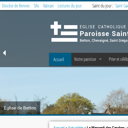
Diocèse de Rennes
Silo
Vatican
Lectures du jour
Saint du jour :
Saint Ga
Accueil
Notre paroisse
Prier et céléb
Offices et Messes
Offices et M
Accueil et Secrétariat
Messe des fa
Prêtres, diacres, laïcs permanents, C 
Préparer la 
Les fraternités paroissiales
Service de la 
Eglise de Betton
Covoiturage à Betton : messe domin
Offrandes d
Le Petit Echo de Betton
Groupes et t
Accueil
>
Actualités
>
Le Mercredi des Cendres :