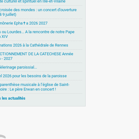
é culturel et spirituel en Ille-et-Vilaine
 croisée des mondes : un concert d’ouverture
i 9 juillet)
mônerie Epha✝a 2026 2027
s ou Lourdes... A la rencontre de notre Pape
 XIV
nations 2026 à la Cathédrale de Rennes
CTIONNEMENT DE LA CATECHESE Année
 - 2027
èlerinage paroissial...
l 2026 pour les besoins de la paroisse
parenthèse musicale à l’église de Saint-
oire : Le père Erwan en concert !
 les actualités