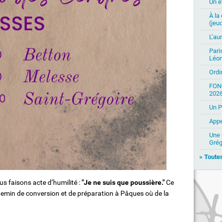
Un ét
À la
(jeud
L’au
Pari
Léon
Ordi
FON
2026
Un P
Appe
Une 
Grég
» Toutes
us faisons acte d’humilité :
"Je ne suis que poussière."
Ce
hemin de conversion et de préparation à Pâques où de la