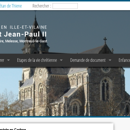
étan de Thiene
Rechercher :
rer
Etapes de la vie chrétienne
Demande de document
Enfance
esses
Baptême
Copie d’acte de baptême
Enfanc
milles
Confession/Réconciliation
Pasto 
P P et C P A E
messe dominicale
Première Communion
M.E.J. 
liturgie
Profession de Foi
icale
e messe
Confirmation
emps de prière
Mariage
 entrée en Carême