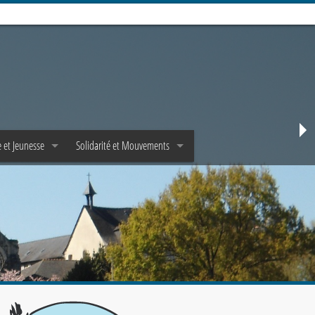
 et Jeunesse
Solidarité et Mouvements
e
Mouvements d’adultes
Jeunes et Epha✝a
Mouvements de jeunes
et Scoutisme
Pastorale de la santé
Solidarité