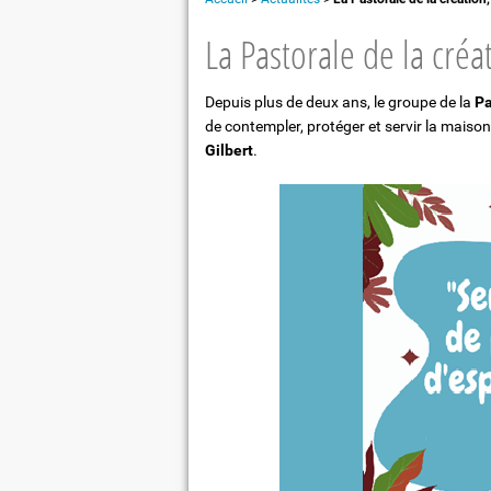
Léontine Dolivet : "Une figure de Be
La Pastorale de la créat
Orchestre
Eglises et patrimoine
Depuis plus de deux ans, le groupe de la
Pa
Repas partagé à "La table de Léontin
de contempler, protéger et servir la mais
Gilbert
.