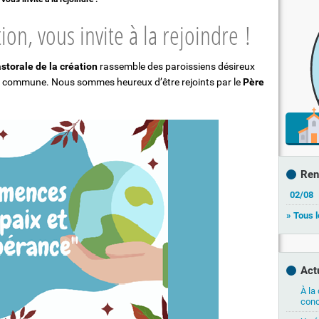
tton !"
Sacrement des malades
ion, vous invite à la rejoindre !
Obsèques
Deuil et Espérance
storale de la création
rassemble des paroissiens désireux
e Dolivet"
on commune. Nous sommes heureux d’être rejoints par le
Père
Ren
02/08
» Tous 
Act
À la
conc