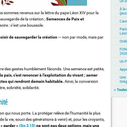
Un ét
À la
us sommes revenus sur la lettre du pape Léon XIV pour la
(jeud
sauvegarde de la création ;
Semences de Paix et
L’au
oire : c’est une boussole.
Pari
Léon
hoisir de sauvegarder la création
— non par mode, mais par
Ordi
FON
2026
Un P
rre des gestes humblement féconds. Une semence est petite,
Appe
a paix, c’est renoncer à l’exploitation du vivant ; semer
Une 
actes qui rendront demain habitable.
Ainsi, la conversion
Grég
re, sobriété, solidarité.
» Toutes
nité
 don qui nous porte. La protéger relève de l’humanité la plus
de la vie, souci des générations à venir) et, pour les croyants,
t « garder »
(
Gn 2,15)
ne sont pas deux options, mais une