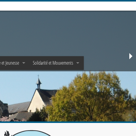
 et Jeunesse
Solidarité et Mouvements
e
Mouvements d’adultes
Jeunes et Epha✝a
Mouvements de jeunes
et Scoutisme
Pastorale de la santé
Solidarité