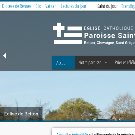
Diocèse de Rennes
Silo
Vatican
Lectures du jour
Saint du jour :
Transfig
Accueil
Notre paroisse
Prier et céléb
Offices et Messes
Offices et M
Accueil et Secrétariat
Messe des fa
Prêtres, diacres, laïcs permanents, C 
Préparer la 
Les fraternités paroissiales
Service de la 
Eglise de Betton
Covoiturage à Betton : messe domin
Offrandes d
Le Petit Echo de Betton
Groupes et t
Accueil
>
Actualités
>
La Pastorale de la création, 