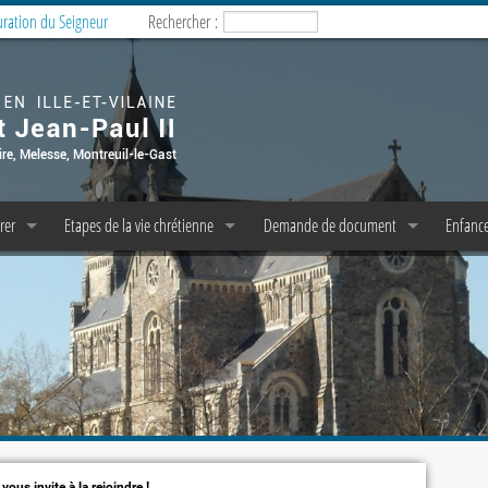
uration du Seigneur
Rechercher :
rer
Etapes de la vie chrétienne
Demande de document
Enfance
esses
Baptême
Copie d’acte de baptême
Enfanc
milles
Confession/Réconciliation
Pasto 
P P et C P A E
messe dominicale
Première Communion
M.E.J. 
liturgie
Profession de Foi
icale
e messe
Confirmation
emps de prière
Mariage
vous invite à la rejoindre !