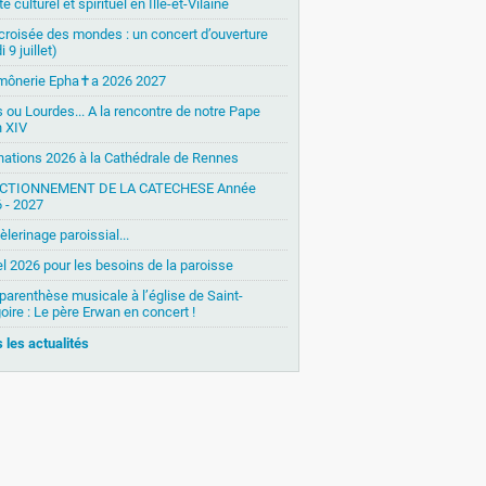
é culturel et spirituel en Ille-et-Vilaine
 croisée des mondes : un concert d’ouverture
i 9 juillet)
mônerie Epha✝a 2026 2027
s ou Lourdes... A la rencontre de notre Pape
 XIV
nations 2026 à la Cathédrale de Rennes
CTIONNEMENT DE LA CATECHESE Année
 - 2027
èlerinage paroissial...
l 2026 pour les besoins de la paroisse
parenthèse musicale à l’église de Saint-
oire : Le père Erwan en concert !
 les actualités