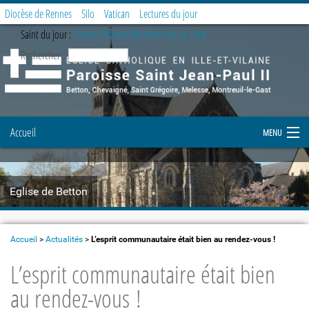
Diocèse de Rennes
Silo
Vatican
Lectures du jour
Saint du jour :
Sainte Thérèse Bénédicte de La Croix
Rechercher :
Accueil
MENU
Notre paroisse
Eglise de Betton
Prier et célébrer
Etapes de la vie chrétienne
Accueil
>
Actualités
>
L’esprit communautaire était bien au rendez-vous !
L’esprit communautaire était bien
Demande de document
au rendez-vous !
Enfance et Jeunesse