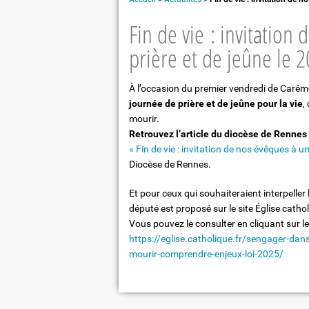
Léontine Dolivet : "Une figure de Be
Fin de vie : invitatio
Orchestre
prière et de jeûne le 2
Eglises et patrimoine
Repas partagé à "La table de Léontin
À l’occasion du premier vendredi de Carêm
journée de prière et de jeûne pour la vie
,
mourir.
Retrouvez l’article du diocèse de Rennes 
« Fin de vie : invitation de nos évêques à un
Diocèse de Rennes.
Et pour ceux qui souhaiteraient interpeller
député est proposé sur le site Église catho
Vous pouvez le consulter en cliquant sur le 
https://eglise.catholique.fr/sengager-dans
mourir-comprendre-enjeux-loi-2025/