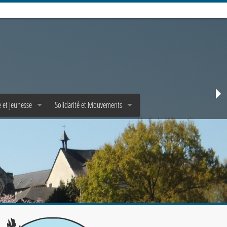
 et Jeunesse
Solidarité et Mouvements
e
Mouvements d’adultes
Jeunes et Epha✝a
Mouvements de jeunes
et Scoutisme
Pastorale de la santé
Solidarité