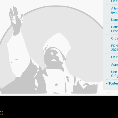
Un ét
À la
(jeud
L’au
Pari
Léon
Ordi
FON
2026
Un P
Appe
Une 
Grég
» Toutes
 33