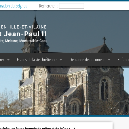
uration du Seigneur
Rechercher :
rer
Etapes de la vie chrétienne
Demande de document
Enfance
esses
Baptême
Copie d’acte de baptême
Enfanc
milles
Confession/Réconciliation
Pasto 
P P et C P A E
messe dominicale
Première Communion
M.E.J. 
liturgie
Profession de Foi
icale
e messe
Confirmation
emps de prière
Mariage
nos évêques à une journée de prière et de jeûne (…)