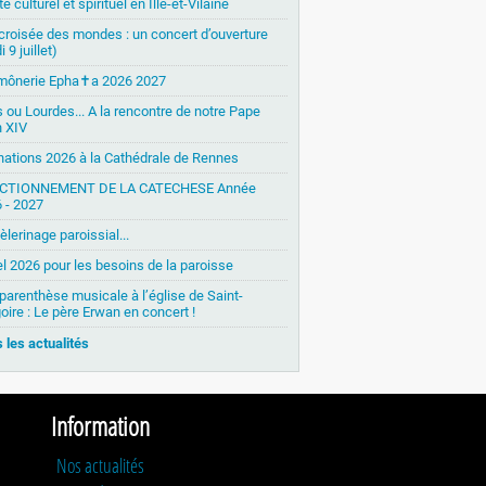
é culturel et spirituel en Ille-et-Vilaine
 croisée des mondes : un concert d’ouverture
i 9 juillet)
mônerie Epha✝a 2026 2027
s ou Lourdes... A la rencontre de notre Pape
 XIV
nations 2026 à la Cathédrale de Rennes
CTIONNEMENT DE LA CATECHESE Année
 - 2027
èlerinage paroissial...
l 2026 pour les besoins de la paroisse
parenthèse musicale à l’église de Saint-
oire : Le père Erwan en concert !
 les actualités
Information
Nos actualités