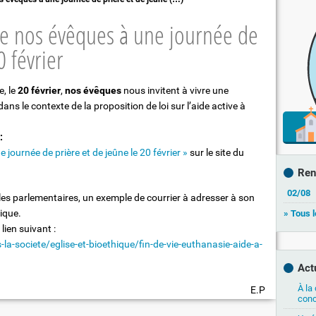
tton !"
Sacrement des malades
n de nos évêques à une journée de
Obsèques
0 février
Deuil et Espérance
e Dolivet"
e, le
20 février
,
nos évêques
nous invitent à vivre une
 dans le contexte de la proposition de loi sur l’aide active à
:
e journée de prière et de jeûne le 20 février »
sur le site du
Ren
02/08
 les parlementaires, un exemple de courrier à adresser à son
lique.
» Tous 
lien suivant :
-la-societe/eglise-et-bioethique/fin-de-vie-euthanasie-aide-a-
Act
À la
E.P
conc