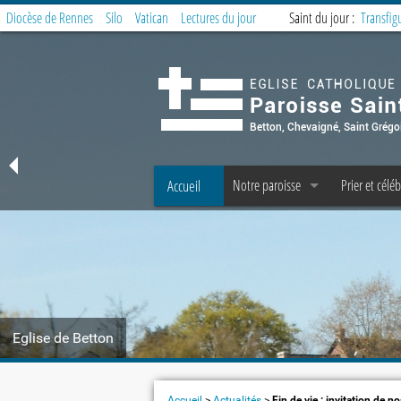
Diocèse de Rennes
Silo
Vatican
Lectures du jour
Saint du jour :
Transfig
Accueil
Notre paroisse
Prier et céléb
Offices et Messes
Offices et M
Accueil et Secrétariat
Messe des fa
Prêtres, diacres, laïcs permanents, C 
Préparer la 
Les fraternités paroissiales
Service de la 
Eglise de Betton
Covoiturage à Betton : messe domin
Offrandes d
Le Petit Echo de Betton
Groupes et t
Accueil
>
Actualités
>
Fin de vie : invitation de 