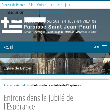
Diocèse de Rennes
Silo
Vatican
Lectures du jour
Saint du jour :
Sainte Thérèse Bénédicte de La Croix
Rechercher :
Accueil
MENU
Notre paroisse
Eglise de Betton
Prier et célébrer
Etapes de la vie chrétienne
Accueil
>
Actualités
>
Entrons dans le Jubilé de l’Espérance
Entrons dans le Jubilé de
Demande de document
l’Espérance
Enfance et Jeunesse