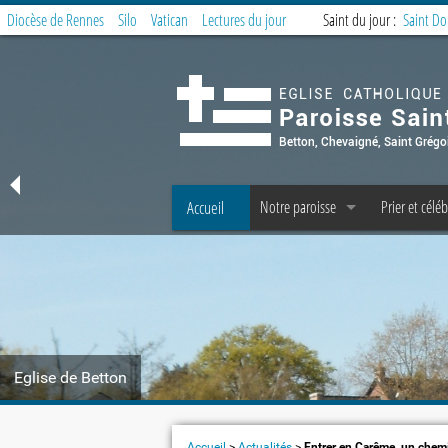
Diocèse de Rennes
Silo
Vatican
Lectures du jour
Saint du jour :
Saint D
Accueil
Notre paroisse
Prier et céléb
Offices et Messes
Offices et M
Accueil et Secrétariat
Messe des fa
Prêtres, diacres, laïcs permanents, C 
Préparer la 
Les fraternités paroissiales
Service de la 
Eglise de Betton
Covoiturage à Betton : messe domin
Offrandes d
Le Petit Echo de Betton
Groupes et t
Accueil
>
Actualités
>
Entrer en Carême, un chemi