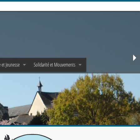
 et Jeunesse
Solidarité et Mouvements
e
Mouvements d’adultes
Jeunes et Epha✝a
Mouvements de jeunes
et Scoutisme
Pastorale de la santé
Solidarité