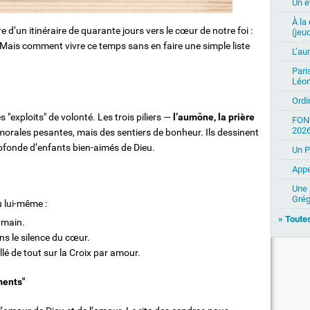
Un ét
À la
d’un itinéraire de quarante jours vers le cœur de notre foi :
(jeud
. Mais comment vivre ce temps sans en faire une simple liste
L’au
Pari
Léon
Ordi
"exploits" de volonté. Les trois piliers —
l’aumône, la prière
FON
2026
orales pesantes, mais des sentiers de bonheur. Ils dessinent
rofonde d’enfants bien-aimés de Dieu.
Un P
Appe
Une 
Grég
u lui-même :
» Toutes
 main.
s le silence du cœur.
llé de tout sur la Croix par amour.
ments"