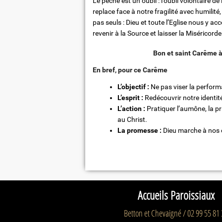
Le péché est un oubli : l’oubli volontaire d
replace face à notre fragilité avec humilit
pas seuls : Dieu et toute l’Eglise nous y 
revenir à la Source et laisser la Miséricor
Bon et saint Carême à
En bref, pour ce Carême
L’objectif :
Ne pas viser la perform
L’esprit :
Redécouvrir notre identit
L’action :
Pratiquer l’aumône, la p
au Christ.
La promesse :
Dieu marche à nos c
Accueils Paroissiaux
Betton et Chevaigné / 02 99 55 81