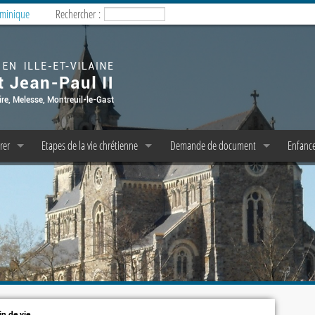
ominique
Rechercher :
rer
Etapes de la vie chrétienne
Demande de document
Enfance
esses
Baptême
Copie d’acte de baptême
Enfanc
milles
Confession/Réconciliation
Pasto 
P P et C P A E
messe dominicale
Première Communion
M.E.J. 
liturgie
Profession de Foi
icale
e messe
Confirmation
emps de prière
Mariage
n de vie