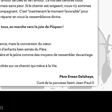
e l’amour de Dieu et de l’amour. Le rite des cendres nous
é, mais sans peur. Si le chemin est exigeant, nous n’y sommes
accompagnent. C’est "maintenant le moment favorable" pour
de réparer en nous la ressemblance divine.
 tous, en marche vers la joie de Pâques !
ance, mais la conversion du cœur.
é d’enfants bien-aimés du Père.
rière et le jeûne comme des moyens de ressembler davantage
ôtés sur ce chemin qui mène à la Vie.
Père Erwan Delahaye
,
Curé de la paroisse Saint Jean-Paul II
 33