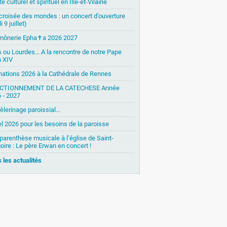
é culturel et spirituel en Ille-et-Vilaine
 croisée des mondes : un concert d’ouverture
i 9 juillet)
mônerie Epha✝a 2026 2027
s ou Lourdes... A la rencontre de notre Pape
 XIV
nations 2026 à la Cathédrale de Rennes
CTIONNEMENT DE LA CATECHESE Année
 - 2027
èlerinage paroissial...
l 2026 pour les besoins de la paroisse
parenthèse musicale à l’église de Saint-
oire : Le père Erwan en concert !
 les actualités