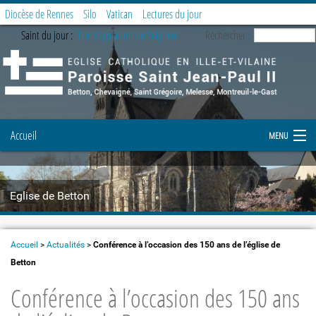
Diocèse de Rennes
Silo
Vatican
Lectures du jour
Saint du jour :
Transfiguration du Seigneur
Rechercher :
Accueil
MENU
Notre paroisse
Eglise de Betton
Prier et célébrer
Etapes de la vie chrétienne
Accueil
>
Actualités
>
Conférence à l’occasion des 150 ans de l’église de
Betton
Demande de document
Conférence à l’occasion des 150 ans
Enfance et Jeunesse