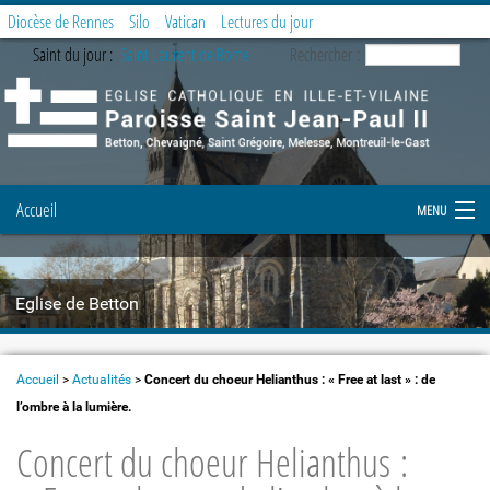
Diocèse de Rennes
Silo
Vatican
Lectures du jour
Saint du jour :
Saint Laurent de Rome
Rechercher :
Accueil
MENU
Notre paroisse
Eglise de Betton
Prier et célébrer
Etapes de la vie chrétienne
Accueil
>
Actualités
>
Concert du choeur Helianthus : « Free at last » : de
l’ombre à la lumière.
Demande de document
Concert du choeur Helianthus :
Enfance et Jeunesse