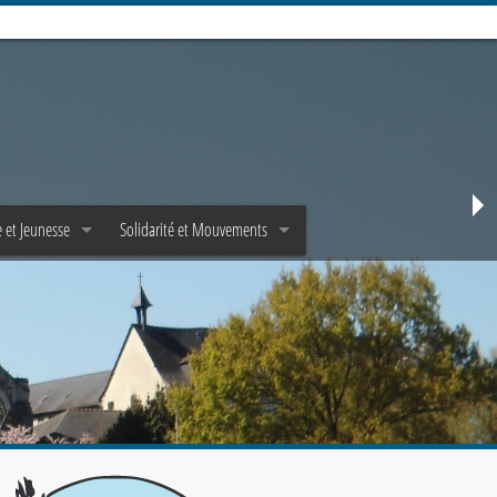
 et Jeunesse
Solidarité et Mouvements
e
Mouvements d’adultes
Jeunes et Epha✝a
Mouvements de jeunes
et Scoutisme
Pastorale de la santé
Solidarité