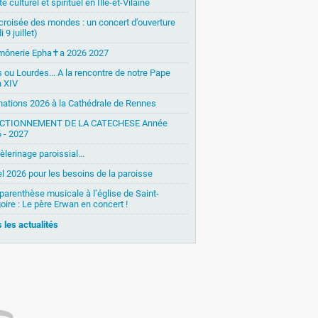
é culturel et spirituel en Ille-et-Vilaine
 croisée des mondes : un concert d’ouverture
i 9 juillet)
mônerie Epha✝a 2026 2027
s ou Lourdes... A la rencontre de notre Pape
 XIV
nations 2026 à la Cathédrale de Rennes
CTIONNEMENT DE LA CATECHESE Année
 - 2027
èlerinage paroissial...
l 2026 pour les besoins de la paroisse
parenthèse musicale à l’église de Saint-
oire : Le père Erwan en concert !
 les actualités