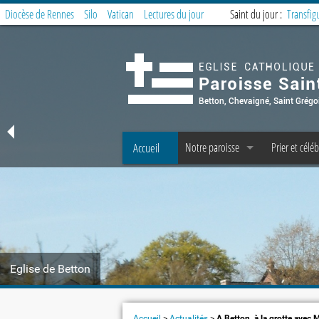
Diocèse de Rennes
Silo
Vatican
Lectures du jour
Saint du jour :
Transfig
Accueil
Notre paroisse
Prier et céléb
Offices et Messes
Offices et M
Accueil et Secrétariat
Messe des fa
Prêtres, diacres, laïcs permanents, C 
Préparer la 
Les fraternités paroissiales
Service de la 
Eglise de Betton
Covoiturage à Betton : messe domin
Offrandes d
Le Petit Echo de Betton
Groupes et t
Accueil
>
Actualités
>
A Betton, à la grotte avec M