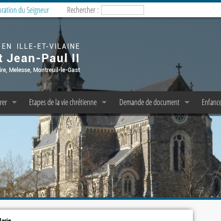
uration du Seigneur
Rechercher :
rer
Etapes de la vie chrétienne
Demande de document
Enfance
esses
Baptême
Copie d’acte de baptême
Enfanc
milles
Confession/Réconciliation
Pasto 
P P et C P A E
messe dominicale
Première Communion
M.E.J. 
liturgie
Profession de Foi
icale
e messe
Confirmation
emps de prière
Mariage
arie...