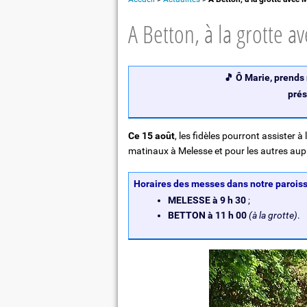
Léontine Dolivet : "Une figure de Be
A Betton, à la grotte av
Orchestre
Eglises et patrimoine
Repas partagé à "La table de Léontin
🎵 Ô Marie, prends 
prés
Ce 15 août
, les fidèles pourront assister à 
matinaux à Melesse et pour les autres aup
Horaires des messes dans notre paroiss
MELESSE à 9 h 30
;
BETTON à 11 h 00
(à la grotte)
.