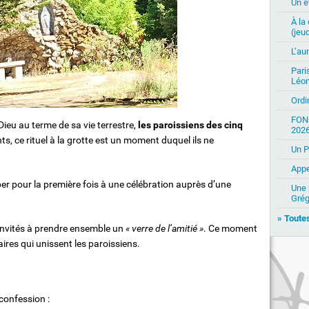
Un ét
À la
(jeud
L’au
Pari
Léon
Ordi
FON
ieu au terme de sa vie terrestre,
les paroissiens des cinq
2026
nts, ce rituel à la grotte est un moment duquel ils ne
Un P
Appe
per pour la première fois à une célébration auprès d’une
Une 
Grég
» Toutes
t invités à prendre ensemble un
« verre de l’amitié »
. Ce moment
ires qui unissent les paroissiens.
confession :