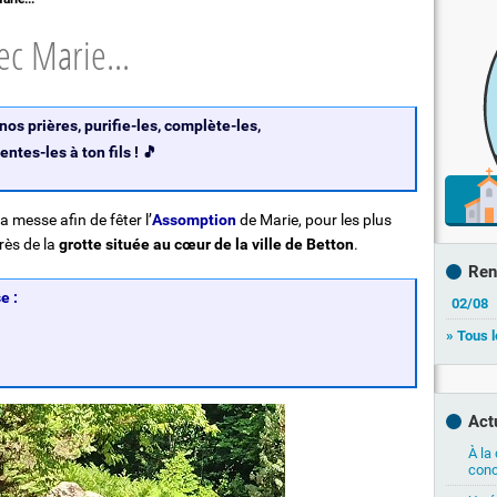
tton !"
Sacrement des malades
ec Marie...
Obsèques
Deuil et Espérance
e Dolivet"
nos prières, purifie-les, complète-les,
entes-les à ton fils ! 🎵
la messe afin de fêter l’
Assomption
de Marie, pour les plus
rès de la
grotte située au cœur de la ville de Betton
.
Ren
e :
02/08
» Tous 
Act
À la
conc