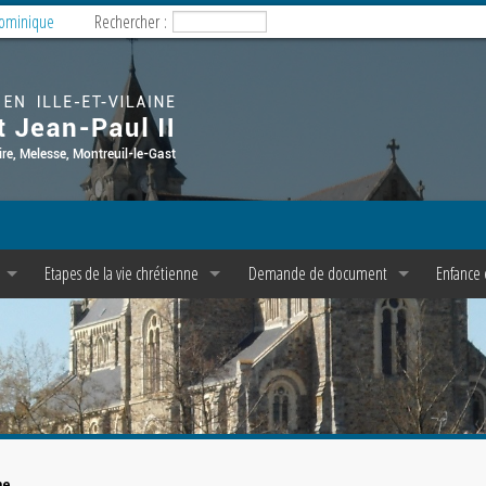
Dominique
Rechercher :
Etapes de la vie chrétienne
Demande de document
Enfance 
s
Baptême
Copie d’acte de baptême
Enfance
es
Confession/Réconciliation
Pasto Je
et C P A E
e dominicale
Première Communion
M.E.J. e
rgie
Profession de Foi
le
sse
Confirmation
ne