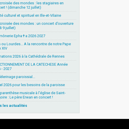
 croisée des mondes : les stagiaires en
ert ! (dimanche 12 juillet)
é culturel et spirituel en Ille-et-Vilaine
 croisée des mondes : un concert d’ouverture
i 9 juillet)
mônerie Epha✝a 2026 2027
s ou Lourdes... A la rencontre de notre Pape
 XIV
nations 2026 à la Cathédrale de Rennes
CTIONNEMENT DE LA CATECHESE Année
 - 2027
èlerinage paroissial...
l 2026 pour les besoins de la paroisse
parenthèse musicale à l’église de Saint-
oire : Le père Erwan en concert !
s les actualités