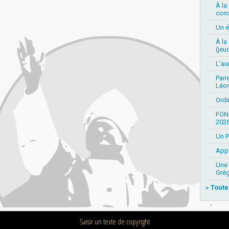
À la
conc
Un ét
À la
(jeud
L’au
Pari
Léon
Ordi
FON
2026
Un P
Appe
Une 
Grég
» Toute
Saisir un texte de copyright