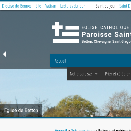
Diocèse de Rennes
Silo
Vatican
Lectures du jour
Saint du jour :
Saint 
Accueil
Notre paroisse
Prier et célébrer
Offices et Messes
Offices et Messe
Accueil et Secrétariat
Messe des famill
Prêtres, diacres, laïcs permanents, C P P 
Préparer la mess
Eglise de Betton
Les fraternités paroissiales
Service de la litu
Covoiturage à Betton : messe dominica
Offrandes de me
Accueil
>
Notre paroisse
>
Eglises et patrimoi