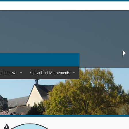
et Jeunesse
Solidarité et Mouvements
Mouvements d’adultes
unes et Epha✝a
Mouvements de jeunes
t Scoutisme
Pastorale de la santé
Solidarité