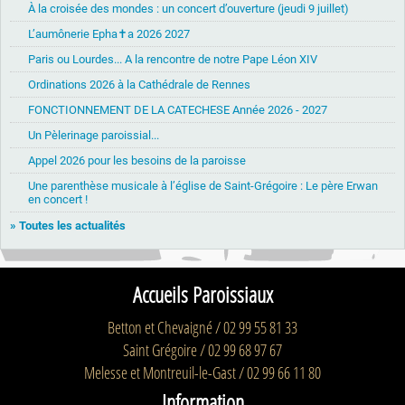
À la croisée des mondes : un concert d’ouverture (jeudi 9 juillet)
L’aumônerie Epha✝a 2026 2027
Paris ou Lourdes... A la rencontre de notre Pape Léon XIV
Ordinations 2026 à la Cathédrale de Rennes
FONCTIONNEMENT DE LA CATECHESE Année 2026 - 2027
Un Pèlerinage paroissial...
Appel 2026 pour les besoins de la paroisse
Une parenthèse musicale à l’église de Saint-Grégoire : Le père Erwan
en concert !
» Toutes les actualités
Accueils Paroissiaux
Betton et Chevaigné / 02 99 55 81 33
Saint Grégoire / 02 99 68 97 67
Melesse et Montreuil-le-Gast / 02 99 66 11 80
Information